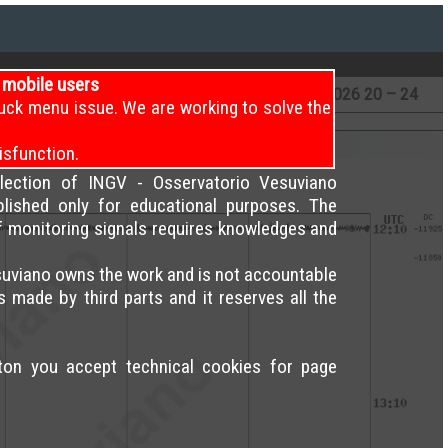
i mobile users
12 – 16
8
/8/2026
16 – 20
8
/8/2026
20 – 24
uck menu issue. We are working to solve the
isfunction.
election of INGV - Osservatorio Vesuviano
blished only for educational purposes. The
of monitoring signals requires knowledges and
uviano owns the work and is not accountable
s made by third parts and it reserves all the
tton you accept technical cookies for page