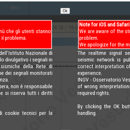
Altro
Ok
Note for iOS and Safar
26
08 – 12
9
/8/2026
12 – 16 (Attuale)
8
/8/2026
ù che gli utenti stanno
We are aware of the st
 il problema.
problem.
We apologize for the m
ell'Istituto Nazionale di
The realtime signal s
o divulgativo i segnali in
seismic network is pu
sismiche della Rete di
correct interpretation 
ne dei segnali monitorati
experience.
nza.
INGV - Osservatorio Ves
opera, non è responsabile
of wrong interpretation
si riserva tutti i diritti
required rights.
By clicking the OK bu
di cookie tecnici per la
handling.