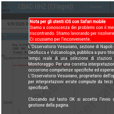
CBAC HHZ (CFlegrei)
Stazioni
Nota per gli utenti iOS con Safari mobile
9
/8/2026
00 – 04
9
/8/2026
04 – 08
9
/8/20
Siamo a conoscenza dei problemi con il men
riscontrando. Stiamo lavorando per risolvere
Ci scusiamo per l'inconveniente.
L'Osservatorio Vesuviano, sezione di Napoli d
Geofisica e Vulcanologia, pubblica a puro titol
tempo reale di una selezione di stazioni 
Monitoraggio. Per una corretta interpretazio
occorrono competenze specifiche ed esperie
L'Osservatorio Vesuviano, proprietario dell'
per interpretazioni errate compiute da terzi e 
specificati.
Cliccando sul tasto OK si accetta l'invio 
gestione della pagina.