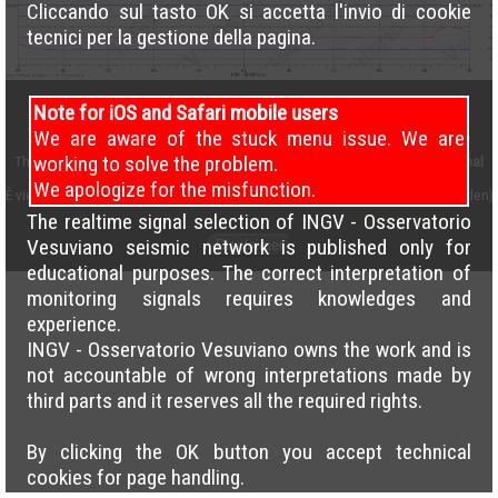
Cliccando sul tasto OK si accetta l'invio di cookie
tecnici per la gestione della pagina.
Note for iOS and Safari mobile users
We are aware of the stuck menu issue. We are
working to solve the problem.
This work is licensed under a
Creative Commons Attribution 4.0 International
License
We apologize for the misfunction.
È vietato il caricamento incrociato delle pagine su altri siti (cross load forbidden)
The realtime signal selection of INGV - Osservatorio
Vesuviano seismic network is published only for
Disclaimer
educational purposes. The correct interpretation of
monitoring signals requires knowledges and
experience.
INGV - Osservatorio Vesuviano owns the work and is
not accountable of wrong interpretations made by
third parts and it reserves all the required rights.
By clicking the OK button you accept technical
cookies for page handling.