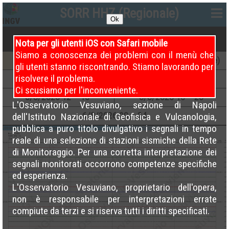
SORR HHZ (Regionale)
Ok
Nota per gli utenti iOS con Safari mobile
Siamo a conoscenza dei problemi con il menù che
7
/8/2026
00 – 04
7
/8/2026
04 – 08 (Attuale)
gli utenti stanno riscontrando. Stiamo lavorando per
risolvere il problema.
6
/8/2026
04 – 08
6
/8/2026
08 – 12
Ci scusiamo per l'inconveniente.
6
/8/2026
12 – 16
6
/8/2026
16 – 20
L'Osservatorio Vesuviano, sezione di Napoli
6
/8/2026
20 – 24
dell'Istituto Nazionale di Geofisica e Vulcanologia,
pubblica a puro titolo divulgativo i segnali in tempo
reale di una selezione di stazioni sismiche della Rete
di Monitoraggio. Per una corretta interpretazione dei
segnali monitorati occorrono competenze specifiche
ed esperienza.
L'Osservatorio Vesuviano, proprietario dell'opera,
non è responsabile per interpretazioni errate
compiute da terzi e si riserva tutti i diritti specificati.