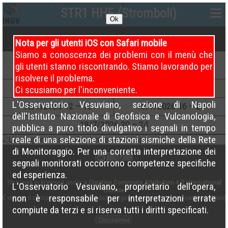
STR1 HHE (Stromboli)
Ok
Nota per gli utenti iOS con Safari mobile
Siamo a conoscenza dei problemi con il menù che
19
/7/2026
00 – 04
19
/7/2026
04 – 08
gli utenti stanno riscontrando. Stiamo lavorando per
(Attuale)
risolvere il problema.
18
/7/2026
04 – 08
18
/7/2026
08 – 12
Ci scusiamo per l'inconveniente.
L'Osservatorio Vesuviano, sezione di Napoli
18
/7/2026
12 – 16
18
/7/2026
16 – 20
dell'Istituto Nazionale di Geofisica e Vulcanologia,
18
/7/2026
20 – 24
pubblica a puro titolo divulgativo i segnali in tempo
reale di una selezione di stazioni sismiche della Rete
di Monitoraggio. Per una corretta interpretazione dei
segnali monitorati occorrono competenze specifiche
ed esperienza.
This work is licensed under a
Creative Commons Attribution 4.0 International
L'Osservatorio Vesuviano, proprietario dell'opera,
License
non è responsabile per interpretazioni errate
È vietato il caricamento incrociato delle pagine su altri siti (cross load forbidden)
compiute da terzi e si riserva tutti i diritti specificati.
Disclaimer