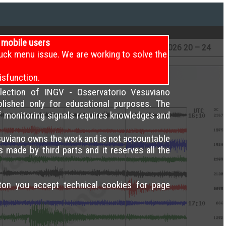
i mobile users
12 – 16
7
/8/2026
16 – 20
7
/8/2026
20 – 24
uck menu issue. We are working to solve the
isfunction.
election of INGV - Osservatorio Vesuviano
blished only for educational purposes. The
of monitoring signals requires knowledges and
uviano owns the work and is not accountable
s made by third parts and it reserves all the
tton you accept technical cookies for page