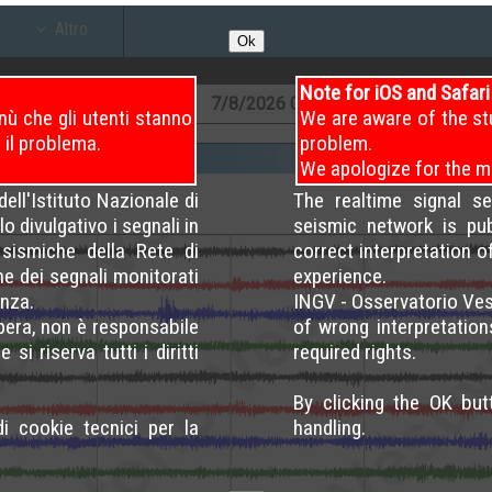
Altro
Ok
Note for iOS and Safar
7
/8/2026
04 – 08
7
/8/2026
08 – 12
7
/8/2026
ù che gli utenti stanno
We are aware of the st
 il problema.
problem.
We apologize for the m
ell'Istituto Nazionale di
The realtime signal s
o divulgativo i segnali in
seismic network is pu
sismiche della Rete di
correct interpretation 
ne dei segnali monitorati
experience.
nza.
INGV - Osservatorio Ves
opera, non è responsabile
of wrong interpretation
si riserva tutti i diritti
required rights.
By clicking the OK bu
di cookie tecnici per la
handling.