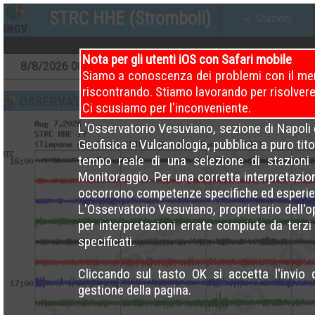
STRC HHE (Stromboli)
Stazioni
Nota per gli utenti iOS con Safari mobile
8
/8/2026
00 – 04 (Attuale)
7
/8/2026
00 – 04
Siamo a conoscenza dei problemi con il men
riscontrando. Stiamo lavorando per risolvere
Ci scusiamo per l'inconveniente.
L'Osservatorio Vesuviano, sezione di Napoli d
Geofisica e Vulcanologia, pubblica a puro titol
tempo reale di una selezione di stazioni 
Monitoraggio. Per una corretta interpretazio
occorrono competenze specifiche ed esperie
L'Osservatorio Vesuviano, proprietario dell'
per interpretazioni errate compiute da terzi e 
specificati.
Cliccando sul tasto OK si accetta l'invio 
gestione della pagina.