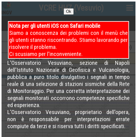
VCRE HHZ (Vesuvio)
Ok
Nota per gli utenti iOS con Safari mobile
Siamo a conoscenza dei problemi con il menù che
9
/8/2026
00 – 04
9
/8/2026
04 – 08
gli utenti stanno riscontrando. Stiamo lavorando per
risolvere il problema.
9
/8/2026
08 – 12
9
/8/2026
12 – 16 (Attuale)
Ci scusiamo per l'inconveniente.
8
/8/2026
12 – 16
8
/8/2026
16 – 20
L'Osservatorio Vesuviano, sezione di Napoli
8
/8/2026
20 – 24
dell'Istituto Nazionale di Geofisica e Vulcanologia,
pubblica a puro titolo divulgativo i segnali in tempo
reale di una selezione di stazioni sismiche della Rete
di Monitoraggio. Per una corretta interpretazione dei
segnali monitorati occorrono competenze specifiche
ed esperienza.
L'Osservatorio Vesuviano, proprietario dell'opera,
non è responsabile per interpretazioni errate
compiute da terzi e si riserva tutti i diritti specificati.