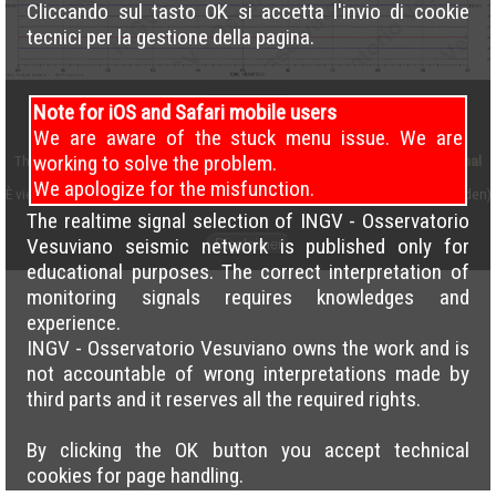
Cliccando sul tasto OK si accetta l'invio di cookie
tecnici per la gestione della pagina.
Note for iOS and Safari mobile users
We are aware of the stuck menu issue. We are
working to solve the problem.
This work is licensed under a
Creative Commons Attribution 4.0 International
License
We apologize for the misfunction.
È vietato il caricamento incrociato delle pagine su altri siti (cross load forbidden)
The realtime signal selection of INGV - Osservatorio
Vesuviano seismic network is published only for
Disclaimer
educational purposes. The correct interpretation of
monitoring signals requires knowledges and
experience.
INGV - Osservatorio Vesuviano owns the work and is
not accountable of wrong interpretations made by
third parts and it reserves all the required rights.
By clicking the OK button you accept technical
cookies for page handling.