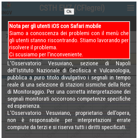
CSTH EHZ (CFlegrei)
Ok
Nota per gli utenti iOS con Safari mobile
Siamo a conoscenza dei problemi con il menù che
7
/8/2026
00 – 04 (Attuale)
6
/8/2026
00 – 04
gli utenti stanno riscontrando. Stiamo lavorando per
risolvere il problema.
6
/8/2026
04 – 08
6
/8/2026
08 – 12
Ci scusiamo per l'inconveniente.
6
/8/2026
12 – 16
6
/8/2026
16 – 20
L'Osservatorio Vesuviano, sezione di Napoli
6
/8/2026
20 – 24
dell'Istituto Nazionale di Geofisica e Vulcanologia,
pubblica a puro titolo divulgativo i segnali in tempo
reale di una selezione di stazioni sismiche della Rete
di Monitoraggio. Per una corretta interpretazione dei
segnali monitorati occorrono competenze specifiche
ed esperienza.
L'Osservatorio Vesuviano, proprietario dell'opera,
non è responsabile per interpretazioni errate
compiute da terzi e si riserva tutti i diritti specificati.