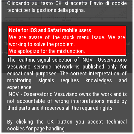
Cliccando sul tasto OK si accetta l'invio di cookie
tecnici per la gestione della pagina.
Note for iOS and Safari mobile users
We are aware of the stuck menu issue. We are
working to solve the problem.
This work is licensed under a
Creative Commons Attribution 4.0 International
License
We apologize for the misfunction.
È vietato il caricamento incrociato delle pagine su altri siti (cross load forbidden)
The realtime signal selection of INGV - Osservatorio
Vesuviano seismic network is published only for
Disclaimer
educational purposes. The correct interpretation of
monitoring signals requires knowledges and
experience.
INGV - Osservatorio Vesuviano owns the work and is
not accountable of wrong interpretations made by
third parts and it reserves all the required rights.
By clicking the OK button you accept technical
cookies for page handling.