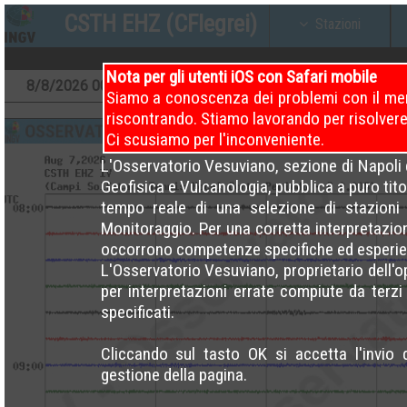
CSTH EHZ (CFlegrei)
Stazioni
Nota per gli utenti iOS con Safari mobile
8
/8/2026
00 – 04 (Attuale)
7
/8/2026
00 – 04
Siamo a conoscenza dei problemi con il men
riscontrando. Stiamo lavorando per risolvere
Ci scusiamo per l'inconveniente.
L'Osservatorio Vesuviano, sezione di Napoli d
Geofisica e Vulcanologia, pubblica a puro titol
tempo reale di una selezione di stazioni 
Monitoraggio. Per una corretta interpretazio
occorrono competenze specifiche ed esperie
L'Osservatorio Vesuviano, proprietario dell'
per interpretazioni errate compiute da terzi e 
specificati.
Cliccando sul tasto OK si accetta l'invio 
gestione della pagina.