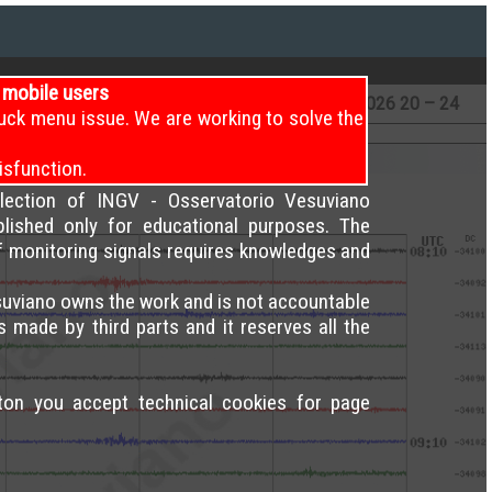
i mobile users
12 – 16
7
/8/2026
16 – 20
7
/8/2026
20 – 24
uck menu issue. We are working to solve the
isfunction.
election of INGV - Osservatorio Vesuviano
blished only for educational purposes. The
of monitoring signals requires knowledges and
uviano owns the work and is not accountable
s made by third parts and it reserves all the
tton you accept technical cookies for page