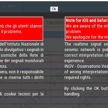
Altro
Ok
Note for iOS and Safar
7
/8/2026
04 – 08
7
/8/2026
08 – 12
7
/8/2026
ù che gli utenti stanno
We are aware of the st
 il problema.
problem.
We apologize for the m
ell'Istituto Nazionale di
The realtime signal s
o divulgativo i segnali in
seismic network is pu
sismiche della Rete di
correct interpretation 
ne dei segnali monitorati
experience.
nza.
INGV - Osservatorio Ves
opera, non è responsabile
of wrong interpretation
si riserva tutti i diritti
required rights.
By clicking the OK bu
di cookie tecnici per la
handling.