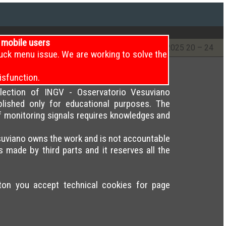
i mobile users
12 – 16
6
/11/2025
16 – 20
6
/11/2025
20 – 24
uck menu issue. We are working to solve the
isfunction.
election of INGV - Osservatorio Vesuviano
blished only for educational purposes. The
of monitoring signals requires knowledges and
uviano owns the work and is not accountable
s made by third parts and it reserves all the
tton you accept technical cookies for page