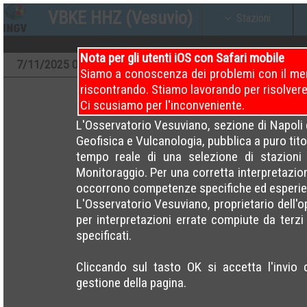
VBKE HHZ (Vesuvio)
Stazioni
Nota per gli utenti iOS con Safari mobile
7
/11/2025
00 – 04
7
/11/2025
04 – 08
7
/11/2
Siamo a conoscenza dei problemi con il men
riscontrando. Stiamo lavorando per risolvere
Ci scusiamo per l'inconveniente.
L'Osservatorio Vesuviano, sezione di Napoli d
Geofisica e Vulcanologia, pubblica a puro titol
tempo reale di una selezione di stazioni 
Monitoraggio. Per una corretta interpretazio
occorrono competenze specifiche ed esperie
L'Osservatorio Vesuviano, proprietario dell'
per interpretazioni errate compiute da terzi e 
specificati.
Cliccando sul tasto OK si accetta l'invio 
gestione della pagina.