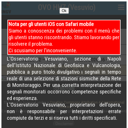
OVO HHZ (Vesuvio)
Ok
Nota per gli utenti iOS con Safari mobile
Siamo a conoscenza dei problemi con il menù che
19
/7/2026
00 – 04
18
/7/2026
00 – 04
gli utenti stanno riscontrando. Stiamo lavorando per
(Attuale)
risolvere il problema.
18
/7/2026
04 – 08
18
/7/2026
08 – 12
Ci scusiamo per l'inconveniente.
L'Osservatorio Vesuviano, sezione di Napoli
18
/7/2026
12 – 16
18
/7/2026
16 – 20
dell'Istituto Nazionale di Geofisica e Vulcanologia,
18
/7/2026
20 – 24
pubblica a puro titolo divulgativo i segnali in tempo
reale di una selezione di stazioni sismiche della Rete
di Monitoraggio. Per una corretta interpretazione dei
segnali monitorati occorrono competenze specifiche
ed esperienza.
This work is licensed under a
Creative Commons Attribution 4.0 International
L'Osservatorio Vesuviano, proprietario dell'opera,
License
non è responsabile per interpretazioni errate
È vietato il caricamento incrociato delle pagine su altri siti (cross load forbidden)
compiute da terzi e si riserva tutti i diritti specificati.
Disclaimer