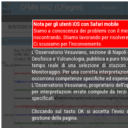
CFMN HHZ (CFlegrei)
Stazioni
Nota per gli utenti iOS con Safari mobile
8
/8/2026
00 – 04
8
/8/2026
04 – 08
8
/8/20
Siamo a conoscenza dei problemi con il men
riscontrando. Stiamo lavorando per risolvere
Ci scusiamo per l'inconveniente.
L'Osservatorio Vesuviano, sezione di Napoli d
Geofisica e Vulcanologia, pubblica a puro titol
tempo reale di una selezione di stazioni 
Monitoraggio. Per una corretta interpretazio
occorrono competenze specifiche ed esperie
L'Osservatorio Vesuviano, proprietario dell'
per interpretazioni errate compiute da terzi e 
specificati.
Cliccando sul tasto OK si accetta l'invio 
gestione della pagina.