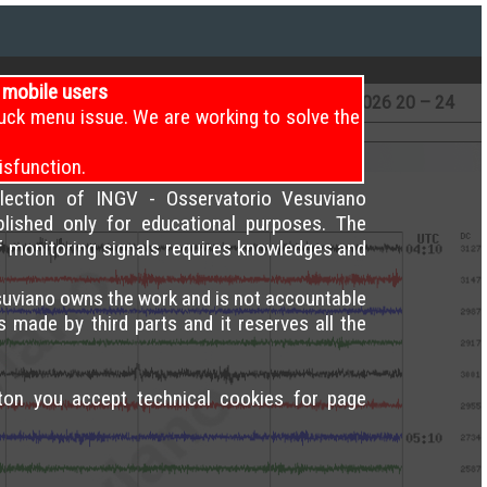
i mobile users
Attuale)
7
/8/2026
16 – 20
7
/8/2026
20 – 24
uck menu issue. We are working to solve the
isfunction.
election of INGV - Osservatorio Vesuviano
blished only for educational purposes. The
of monitoring signals requires knowledges and
uviano owns the work and is not accountable
s made by third parts and it reserves all the
tton you accept technical cookies for page