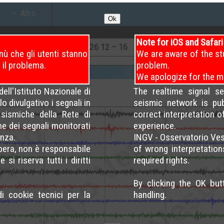
Altro
Ok
Note for iOS and Safar
26
08 – 12
8
/8/2026
12 – 16
8
/8/2026
16 – 20 (
ù che gli utenti stanno
We are aware of the st
 il problema.
problem.
We apologize for the m
ell'Istituto Nazionale di
The realtime signal s
o divulgativo i segnali in
seismic network is pu
sismiche della Rete di
correct interpretation 
ne dei segnali monitorati
experience.
nza.
INGV - Osservatorio Ves
opera, non è responsabile
of wrong interpretation
si riserva tutti i diritti
required rights.
By clicking the OK bu
di cookie tecnici per la
handling.