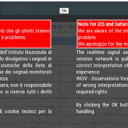
Altro
Ok
Note for iOS and Safar
26
08 – 12
7
/8/2026
12 – 16 (Attuale)
6
/8/2026
ù che gli utenti stanno
We are aware of the st
 il problema.
problem.
We apologize for the m
ell'Istituto Nazionale di
The realtime signal s
o divulgativo i segnali in
seismic network is pu
sismiche della Rete di
correct interpretation 
ne dei segnali monitorati
experience.
nza.
INGV - Osservatorio Ves
opera, non è responsabile
of wrong interpretation
si riserva tutti i diritti
required rights.
By clicking the OK bu
di cookie tecnici per la
handling.