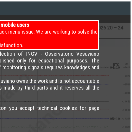
i mobile users
12 – 16
6
/8/2026
16 – 20
6
/8/2026
20 – 24
uck menu issue. We are working to solve the
isfunction.
election of INGV - Osservatorio Vesuviano
blished only for educational purposes. The
of monitoring signals requires knowledges and
uviano owns the work and is not accountable
s made by third parts and it reserves all the
tton you accept technical cookies for page