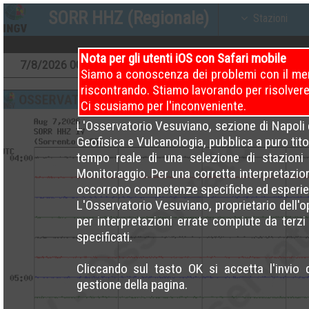
SORR HHZ (Regionale)
Stazioni
Nota per gli utenti iOS con Safari mobile
7
/8/2026
00 – 04
7
/8/2026
04 – 08
7
/8/20
Siamo a conoscenza dei problemi con il men
riscontrando. Stiamo lavorando per risolvere
Ci scusiamo per l'inconveniente.
L'Osservatorio Vesuviano, sezione di Napoli d
Geofisica e Vulcanologia, pubblica a puro titol
tempo reale di una selezione di stazioni 
Monitoraggio. Per una corretta interpretazio
occorrono competenze specifiche ed esperie
L'Osservatorio Vesuviano, proprietario dell'
per interpretazioni errate compiute da terzi e 
specificati.
Cliccando sul tasto OK si accetta l'invio 
gestione della pagina.