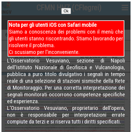
CFMN HHZ (CFlegrei)
Ok
Nota per gli utenti iOS con Safari mobile
Siamo a conoscenza dei problemi con il menù che
6
/8/2026
00 – 04 (Attuale)
5
/8/2026
00 – 04
gli utenti stanno riscontrando. Stiamo lavorando per
risolvere il problema.
5
/8/2026
04 – 08
5
/8/2026
08 – 12
Ci scusiamo per l'inconveniente.
5
/8/2026
12 – 16
5
/8/2026
16 – 20
L'Osservatorio Vesuviano, sezione di Napoli
5
/8/2026
20 – 24
dell'Istituto Nazionale di Geofisica e Vulcanologia,
pubblica a puro titolo divulgativo i segnali in tempo
reale di una selezione di stazioni sismiche della Rete
di Monitoraggio. Per una corretta interpretazione dei
segnali monitorati occorrono competenze specifiche
ed esperienza.
L'Osservatorio Vesuviano, proprietario dell'opera,
non è responsabile per interpretazioni errate
compiute da terzi e si riserva tutti i diritti specificati.