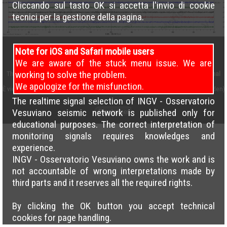
Cliccando sul tasto OK si accetta l'invio di cookie
tecnici per la gestione della pagina.
Note for iOS and Safari mobile users
We are aware of the stuck menu issue. We are
working to solve the problem.
This work is licensed under a
Creative Commons Attribution 4.0 International
License
We apologize for the misfunction.
È vietato il caricamento incrociato delle pagine su altri siti (cross load forbidden)
The realtime signal selection of INGV - Osservatorio
Vesuviano seismic network is published only for
Disclaimer
educational purposes. The correct interpretation of
monitoring signals requires knowledges and
experience.
INGV - Osservatorio Vesuviano owns the work and is
not accountable of wrong interpretations made by
third parts and it reserves all the required rights.
By clicking the OK button you accept technical
cookies for page handling.