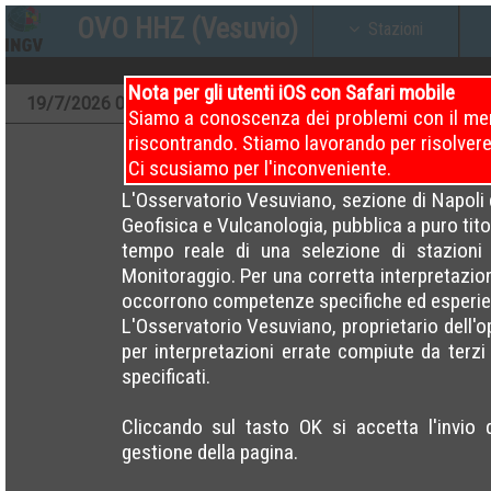
OVO HHZ (Vesuvio)
Stazioni
Nota per gli utenti iOS con Safari mobile
19
/7/2026
00 – 04 (Attuale)
18
/7/2026
00 – 04
Siamo a conoscenza dei problemi con il men
riscontrando. Stiamo lavorando per risolvere
Ci scusiamo per l'inconveniente.
L'Osservatorio Vesuviano, sezione di Napoli d
Geofisica e Vulcanologia, pubblica a puro titol
tempo reale di una selezione di stazioni 
Monitoraggio. Per una corretta interpretazio
occorrono competenze specifiche ed esperie
L'Osservatorio Vesuviano, proprietario dell'
per interpretazioni errate compiute da terzi e 
specificati.
Cliccando sul tasto OK si accetta l'invio 
gestione della pagina.