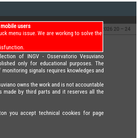
i mobile users
12 – 16
18
/7/2026
16 – 20
18
/7/2026
20 – 24
uck menu issue. We are working to solve the
isfunction.
election of INGV - Osservatorio Vesuviano
blished only for educational purposes. The
of monitoring signals requires knowledges and
uviano owns the work and is not accountable
s made by third parts and it reserves all the
tton you accept technical cookies for page