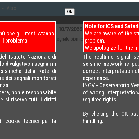
Altro
Ok
Note for iOS and Safar
18
/7/2026
04 – 08
18
/7/2026
08 – 12
18
/7/2026
ù che gli utenti stanno
We are aware of the st
 il problema.
problem.
We apologize for the m
ell'Istituto Nazionale di
The realtime signal s
o divulgativo i segnali in
seismic network is pu
sismiche della Rete di
correct interpretation 
ne dei segnali monitorati
experience.
nza.
INGV - Osservatorio Ves
opera, non è responsabile
of wrong interpretation
si riserva tutti i diritti
required rights.
By clicking the OK bu
di cookie tecnici per la
handling.