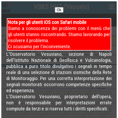
VBKS HHZ (Vesuvio)
Ok
Nota per gli utenti iOS con Safari mobile
Siamo a conoscenza dei problemi con il menù che
6
/8/2026
00 – 04
6
/8/2026
04 – 08
gli utenti stanno riscontrando. Stiamo lavorando per
risolvere il problema.
6
/8/2026
08 – 12 (Attuale)
5
/8/2026
08 – 12
Ci scusiamo per l'inconveniente.
5
/8/2026
12 – 16
5
/8/2026
16 – 20
L'Osservatorio Vesuviano, sezione di Napoli
5
/8/2026
20 – 24
dell'Istituto Nazionale di Geofisica e Vulcanologia,
pubblica a puro titolo divulgativo i segnali in tempo
reale di una selezione di stazioni sismiche della Rete
di Monitoraggio. Per una corretta interpretazione dei
segnali monitorati occorrono competenze specifiche
ed esperienza.
L'Osservatorio Vesuviano, proprietario dell'opera,
non è responsabile per interpretazioni errate
compiute da terzi e si riserva tutti i diritti specificati.