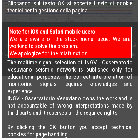
Cliccando sul tasto OK si accetta l'invio di cookie
tecnici per la gestione della pagina.
Note for iOS and Safari mobile users
We are aware of the stuck menu issue. We are
working to solve the problem.
This work is licensed under a
Creative Commons Attribution 4.0 International
License
We apologize for the misfunction.
È vietato il caricamento incrociato delle pagine su altri siti (cross load forbidden)
The realtime signal selection of INGV - Osservatorio
Vesuviano seismic network is published only for
Disclaimer
educational purposes. The correct interpretation of
monitoring signals requires knowledges and
experience.
INGV - Osservatorio Vesuviano owns the work and is
not accountable of wrong interpretations made by
third parts and it reserves all the required rights.
By clicking the OK button you accept technical
cookies for page handling.