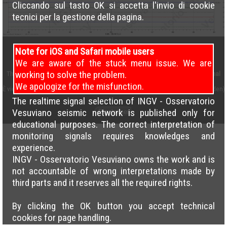
Cliccando sul tasto OK si accetta l'invio di cookie
tecnici per la gestione della pagina.
Note for iOS and Safari mobile users
We are aware of the stuck menu issue. We are
working to solve the problem.
This work is licensed under a
Creative Commons Attribution 4.0 International
License
We apologize for the misfunction.
È vietato il caricamento incrociato delle pagine su altri siti (cross load forbidden)
The realtime signal selection of INGV - Osservatorio
Vesuviano seismic network is published only for
Disclaimer
educational purposes. The correct interpretation of
monitoring signals requires knowledges and
experience.
INGV - Osservatorio Vesuviano owns the work and is
not accountable of wrong interpretations made by
third parts and it reserves all the required rights.
By clicking the OK button you accept technical
cookies for page handling.