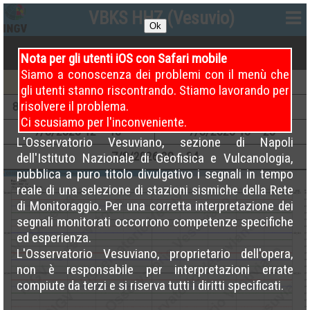
VBKS HHZ (Vesuvio)
Ok
Nota per gli utenti iOS con Safari mobile
Siamo a conoscenza dei problemi con il menù che
8
/8/2026
00 – 04
8
/8/2026
04 – 08
gli utenti stanno riscontrando. Stiamo lavorando per
risolvere il problema.
8
/8/2026
08 – 12 (Attuale)
7
/8/2026
08 – 12
Ci scusiamo per l'inconveniente.
7
/8/2026
12 – 16
7
/8/2026
16 – 20
L'Osservatorio Vesuviano, sezione di Napoli
7
/8/2026
20 – 24
dell'Istituto Nazionale di Geofisica e Vulcanologia,
pubblica a puro titolo divulgativo i segnali in tempo
reale di una selezione di stazioni sismiche della Rete
di Monitoraggio. Per una corretta interpretazione dei
segnali monitorati occorrono competenze specifiche
ed esperienza.
L'Osservatorio Vesuviano, proprietario dell'opera,
non è responsabile per interpretazioni errate
compiute da terzi e si riserva tutti i diritti specificati.